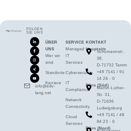
FOLGEN
SIE UNS
ÜBER
SERVICE
KONTAKT
UNS
Managed
Hauptsitz
Schumannstr..
Wer wir
IT
38,
sind
Services
D-71732 Tamm
+49 7141 / 91
Standorte
Cybersecurity
14 26 - 0
Karriere
IT
Büro (Süd)
info@edv-
Martin-Luther-
Compliance
lang.net
Str. 31,
Network
D-71636
Connectivity
Ludwigsburg
+49 7141 / 48
Cloud
84 23 - 0
Services
Büro (Nord)
Schleswiger